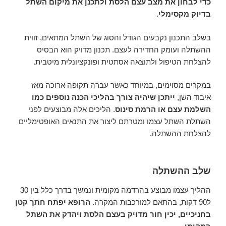
כדי לבחון את מצב עצם הלסת ולתכנן את מיקום השתל
בדיוק מקסימלי
.
בשלב התכנון נקבעים הגודל והסוג של השתל המתאים, זווית
ההשתלה ועומק החדירה לעצם. תכנון מדויק הוא הבסיס
להצלחת הטיפול ולתוצאה אסתטית ופונקציונלית מיטבית.
במקרים מסוימים, במיוחד כאשר עברה תקופה ארוכה מאז
איבוד השן,
ייתכן שיהיה צורך בהליכי הכנה נוספים כמו
השלמת עצם או הרמת סינוס
. הליכים אלה מבוצעים לפני
השתלת השתל עצמו ומטרתם ליצור את התנאים האופטימליים
להצלחת ההשתלה.
שלב ההשתלה
ההליך עצמו מבוצע בהרדמה מקומית ונמשך בדרך כלל בין 30
ל90 דקות, בהתאם למורכבות המקרה.
הרופא יפתח חתך קטן
בחניכיים, יכין חור מדויק בעצם הלסת ויהדק את השתל