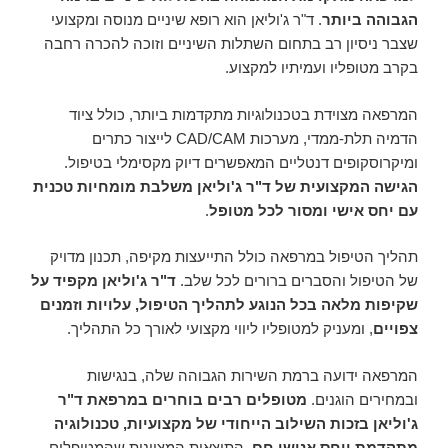
הגבוהה ביותר
. ד"ר ג'וליאן הוא רופא שיניים מנוסה ומקצועי
שצבר ניסיון רב בתחום השתלות השיניים וזוכה להכרה רחבה
בקרב מטופליו ועמיתיו למקצוע.
המרפאה מצוידת בטכנולוגיות מתקדמות ביותר, כולל ציוד
הדמיה תלת-ממדי, מערכות CAD/CAM לייצור כתרים
ומיקרוסקופים דנטליים המאפשרים דיוק מקסימלי בטיפול.
הגישה המקצועית של ד"ר ג'וליאן משלבת מומחיות טכנית
עם יחס אישי ומסור לכל מטופל
.
תהליך הטיפול במרפאה כולל התייעצות מקיפה, תכנון מדויק
של הטיפול והסברים ברורים לכל שלב.
ד"ר ג'וליאן מקפיד על
שקיפות מלאה בכל הנוגע לתהליך הטיפול, עלויות וזמנים
צפויים
, ומעניק למטופליו ליווי מקצועי לאורך כל התהליך.
המרפאה ידועה ברמת השירות הגבוהה שלה, בנגישות
ובמחירים הוגנים.
מטופלים רבים בוחרים במרפאת ד"ר
ג'וליאן בזכות השילוב הייחודי של מקצועיות, טכנולוגיה
מתקדמת ויחס אנושי חם
. התוצאות המצוינות שהמטופלים