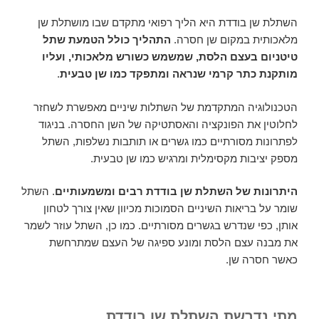
השתלת שן בודדת היא הליך רפואי מתקדם שבו מושתלת שן
מלאכותית במקום שן חסרה.
התהליך כולל הטמעת שתל
טיטניום בעצם הלסת, שמשמש כשורש מלאכותי, ועליו
מותקנת כתר קרמי שנראה ומתפקד כמו שן טבעית
.
הטכנולוגיה המתקדמת של השתלות שיניים מאפשרת לשחזר
לחלוטין את הפונקציה והאסתטיקה של השן החסרה. בניגוד
לפתרונות מסורתיים כמו גשרים או תותבות נשלפות, השתל
מספק יציבות מקסימלית ומרגיש כמו שן טבעית.
היתרונות של השתלת שן בודדת רבים ומשמעותיים
. השתל
שומר על בריאות השיניים הסמוכות מכיוון שאין צורך לטחון
אותן, כפי שנדרש בגשרים מסורתיים. כמו כן, השתל עוזר לשמר
את מבנה עצם הלסת ומונע ספיגה של העצם שמתרחשת
כאשר חסרה שן.
מתי נדרשת השתלת שן בודדת