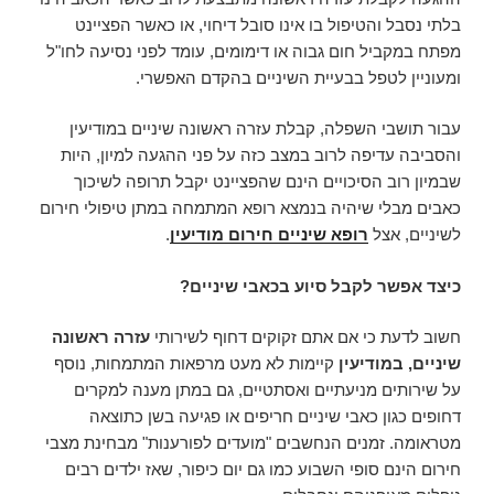
בלתי נסבל והטיפול בו אינו סובל דיחוי, או כאשר הפציינט
מפתח במקביל חום גבוה או דימומים, עומד לפני נסיעה לחו"ל
ומעוניין לטפל בבעיית השיניים בהקדם האפשרי.
עבור תושבי השפלה, קבלת עזרה ראשונה שיניים במודיעין
והסביבה עדיפה לרוב במצב כזה על פני ההגעה למיון, היות
שבמיון רוב הסיכויים הינם שהפציינט יקבל תרופה לשיכוך
כאבים מבלי שיהיה בנמצא רופא המתמחה במתן טיפולי חירום
לשיניים, אצל
רופא שיניים חירום מודיעין
.
כיצד אפשר לקבל סיוע בכאבי שיניים?
חשוב לדעת כי אם אתם זקוקים דחוף לשירותי
עזרה ראשונה
שיניים, במודיעין
קיימות לא מעט מרפאות המתמחות, נוסף
על שירותים מניעתיים ואסתטיים, גם במתן מענה למקרים
דחופים כגון כאבי שיניים חריפים או פגיעה בשן כתוצאה
מטראומה. זמנים הנחשבים "מועדים לפורענות" מבחינת מצבי
חירום הינם סופי השבוע כמו גם יום כיפור, שאז ילדים רבים