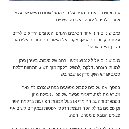
אנו מקווים כי אתם נמנים על ברי המזל שטרם מצאו את עצמם
זקוקים לטיפול עזרה ראשונה, שיניים.
כאב שיניים הינו אחד הכאבים העזים והנפוצים הידועים לאדם,
ולעתים קרובות הוא אף מקרין אל האזורים הסמוכים אליו כגון
הגרון, האוזן או הלחי.
כאב שיניים עלול לנבוע ממגוון רחב של סיבות, ביניהן ניתן
למנות: הזנחה, דלקת (למשל, דלקת מוך השן), התהוות דלקת
סביב שורש השן, סדק או שבר בשן.
בנוסף, אנו עלולים לסבול מפצעים בפה שנגרמו כתוצאה
מטראומה לפה, דוגמת פגיעה של סכין, אכילת מזון
בטמפרטורה גבוהה מדי או בעל תכונות הפוגעות ברקמת הפה
וכן פצעים בחלל הפה דוגמת הרפס, אפטות ובמקרים קשים אף
פצעים הנובעים מסרטן הפה.
ההגעה לקבלת עזרה ראשונה מתבצעת לרוב כאשר הכאב הינו