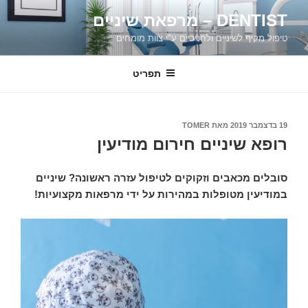
דילוג
DENTIST – מרפאת שיניים
לתוכן
טיפול מקיף לשיניים ולחניכיים ע"י צוות מומחים
תפריט
19 בדצמבר 2019
פורסם
מאת
TOMER
ב
רופא שיניים חירום מודיעין
סובלים מכאבים וזקוקים לטיפול עזרה ראשונה? שיניים
במודיעין מטופלות במהירות על ידי מרפאות מקצועיות!