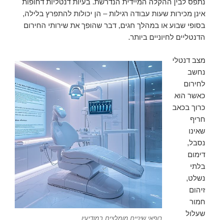
נתפס לבין ההקלה המיידית הנדרשת. בעיות דנטליות דחופות
אינן מכירות שעות עבודה רגילות – הן יכולות להתפרץ בלילה,
בסופי שבוע או במהלך חגים, דבר שהופך את שירותי החירום
הדנטליים לחיוניים ביותר.
מצב דנטלי
נחשב
לחירום
כאשר הוא
כרוך בכאב
חריף
שאינו
נסבל,
דימום
בלתי
נשלט,
זיהום
חמור
שעלול
רופאי שיניים מומלצים במודיעין