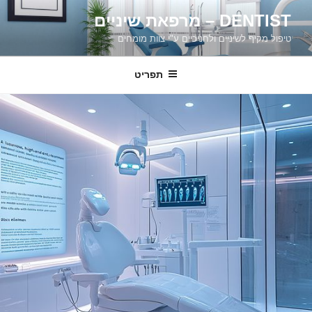
דילוג
DENTIST – מרפאת שיניים
לתוכן
טיפול מקיף לשיניים ולחניכיים ע"י צוות מומחים
תפריט