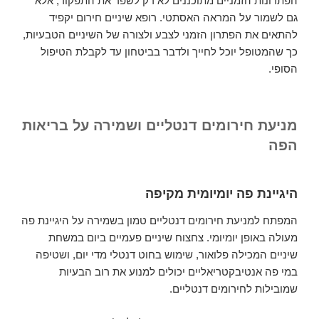
הפתרונות הזמניים מתוכננים לא רק לשפר את התפקוד, אלא
גם לשמור על המראה האסתטי. רופא שיניים חירום יקפיד
להתאים את הפתרון הזמני לצבע ולצורה של השיניים הטבעיות,
כך שהמטופל יוכל לחייך ולדבר בביטחון עד לקבלת הטיפול
הסופי.
מניעת חירומים דנטליים ושמירה על בריאות
הפה
היגיינת פה יומיומית מקיפה
המפתח למניעת חירומים דנטליים טמון בשמירה על היגיינת פה
מעולה באופן יומיומי. צחצוח שיניים פעמיים ביום במשחת
שיניים המכילה פלואור, שימוש בחוט דנטלי מדי יום, ושטיפה
במי פה אנטיבקטריאליים יכולים למנוע את רוב הבעיות
שמובילות לחירומים דנטליים.