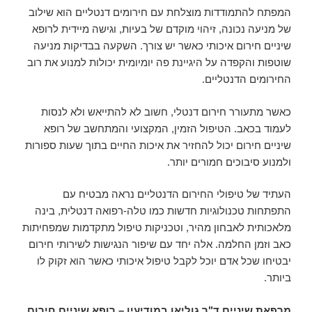
המפתח להתמודדות מוצלחת עם חירומים דנטליים הוא שילוב
של מניעה נכונה, זיהוי מוקדם של בעיות, וגישה מיידית לרופא
שיניים חירום איכותי כאשר יש צורך. השקעה בבדיקות מניעה
שוטפות והקפדה על היגיינת פה יומיומית יכולות למנוע את רוב
החירומים הדנטליים.
כאשר מתעורר חירום דנטלי, חשוב לא להתייאש ולא לנסות
לעמוד בכאב. הטיפול הזמין, המקצועי והמתחשב של רופא
שיניים חירום יכול להחזיר את איכות החיים בתוך שעות ספורות
ולמנוע סיבוכים חמורים יותר.
העתיד של טיפולי החירום הדנטליים נראה מבטיח עם
התפתחות טכנולוגיות חדשות כמו טלה-רפואה דנטלית, בינה
מלאכותית לאבחון מהיר, וטכניקות טיפול מתקדמות שמפחיתות
כאב וזמן החלמה. אלה יחד עם שיפור הנגישות לשירותי חירום
יבטיחו שכל אדם יוכל לקבל טיפול איכותי כאשר הוא זקוק לו
ביותר.
מרפאת שיניים ד"ר גוליאן במודיעין – רופא שיניים חירום