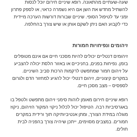
שעה-שעתיים מהתאונה. רופא שיניים חירום יוכל לנסות
להשתיל מחדש את השן אם היא נשמרה כראוי, או לספק פתרון
זמני עד לטיפול הסופי. שיניים שבורות דורשות הערכה מיידית
כדי לקבוע האם ניתן לשקם אותן או שיש צורך בהחלפה.
זיהומים ונפיחויות חמורות
זיהומים דנטליים יכולים להיות מסכני חיים אם אינם מטופלים
בזמן. נפיחות בפנים, בחניכיים או באזור הלסת יכולה להצביע
על זיהום חמור שמתפשט לרקמות הרכות סביב השיניים.
במקרים קיצוניים, זיהום דנטלי יכול להגיע למחזור הדם ולגרום
לספסיס – מצב מסכן חיים.
רופא שיניים חירום מאומן לזהות סימני זיהום מתפשט ולטפל בו
באגרסיביות רבה. הטיפול יכול לכלול ניקוי המקור הזיהום, ניקוז
מוגלה במידת הצורך, ומתן אנטיביותיקה תוך ורידית במקרים
חמורים. במצבים מסוימים, ייתכן שיהיה צורך בהפניה לבית
חולים.