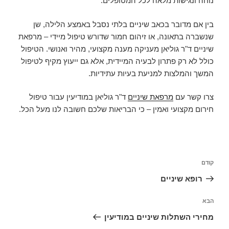
נוחה ונגישות מלאה לכל המטופלים.
בין אם מדובר בכאב שיניים בלתי נסבל באמצע הלילה, שן
שנשברה בתאונה, או זיהום חמור שדורש טיפול מיידי – מרפאת
שיניים ד"ר גוליאן מעניקה מענה מקצועי, מהיר ואנושי. הטיפול
כולל לא רק פתרון לבעיה המיידית, אלא גם ייעוץ מקיף לטיפול
המשך והמלצות למניעת בעיות עתידיות.
צרו קשר עם
מרפאת שיניים
ד"ר גוליאן במודיעין עבור טיפול
חירום מקצועי ואמין – כי הבריאות שלכם חשובה לנו מעל הכל.
ניווט
קודם
הפוסט
הקודם
רופא שיניים
הבא
הפוסט
הבא
מחירי השתלות שיניים במודיעין