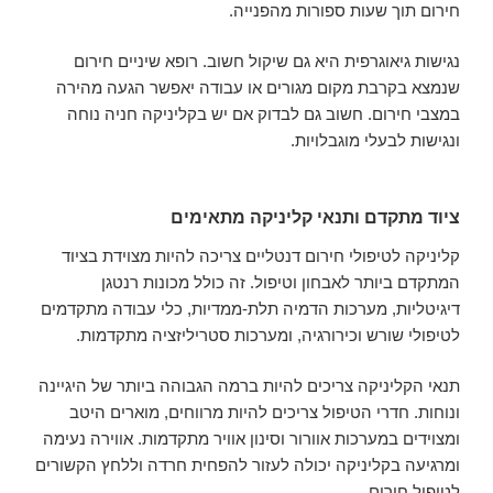
חירום תוך שעות ספורות מהפנייה.
נגישות גיאוגרפית היא גם שיקול חשוב. רופא שיניים חירום
שנמצא בקרבת מקום מגורים או עבודה יאפשר הגעה מהירה
במצבי חירום. חשוב גם לבדוק אם יש בקליניקה חניה נוחה
ונגישות לבעלי מוגבלויות.
ציוד מתקדם ותנאי קליניקה מתאימים
קליניקה לטיפולי חירום דנטליים צריכה להיות מצוידת בציוד
המתקדם ביותר לאבחון וטיפול. זה כולל מכונות רנטגן
דיגיטליות, מערכות הדמיה תלת-ממדיות, כלי עבודה מתקדמים
לטיפולי שורש וכירורגיה, ומערכות סטריליזציה מתקדמות.
תנאי הקליניקה צריכים להיות ברמה הגבוהה ביותר של היגיינה
ונוחות. חדרי הטיפול צריכים להיות מרווחים, מוארים היטב
ומצוידים במערכות אוורור וסינון אוויר מתקדמות. אווירה נעימה
ומרגיעה בקליניקה יכולה לעזור להפחית חרדה וללחץ הקשורים
לטיפול חירום.