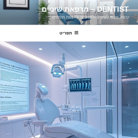
דילוג
DENTIST – מרפאת שיניים
לתוכן
טיפול מקיף לשיניים ולחניכיים ע"י צוות מומחים
תפריט