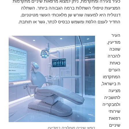
כעיר צעירה ומתקדמת, ניתן למצוא מרפאות שיניים מתקדמות
המציעות טיפולי השתלות ברמה הגבוהה ביותר. השתלה
דנטלית היא למעשה שורש שן מלאכותי העשוי מטיטניום,
החדיר לעצם הלסת ומשמש כבסיס לכתר, גשר או תותבת.
העיר
מודיעין,
שזוכה
להכרה
כאחת
הערים
המתקדמו
ת בישראל,
מציעה
לתושביה
ולמבקריה
שירותי
רפואת
שיניים
רופאי שיניים מומלצים במודיעין