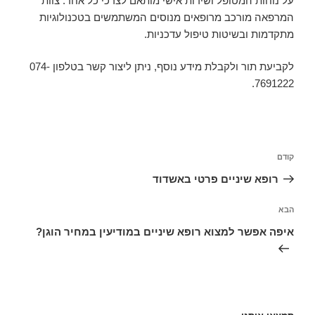
על נוחות המטופל ושירות אישי מותאם לצרכי כל אחד. צוות
המרפאה מורכב מרופאים מנוסים המשתמשים בטכנולוגיות
מתקדמות ובשיטות טיפול עדכניות.
לקביעת תור ולקבלת מידע נוסף, ניתן ליצור קשר בטלפון 074-
7691222.
ניווט
קודם
הפוסט
הקודם
רופא שיניים פרטי באשדוד
הבא
הפוסט
הבא
איפה אפשר למצוא רופא שיניים במודיעין במחיר הוגן?