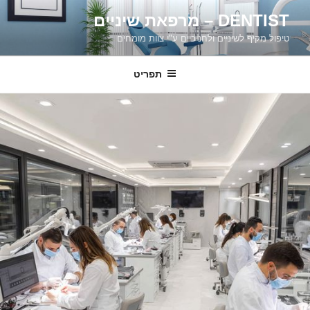
דילוג
DENTIST – מרפאת שיניים
לתוכן
טיפול מקיף לשיניים ולחניכיים ע"י צוות מומחים
תפריט